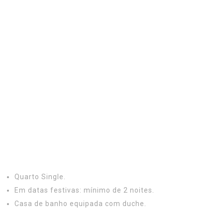
Quarto Single.
Em datas festivas: mínimo de 2 noites.
Casa de banho equipada com duche.
Quarto Single | Casa de banho equipada com duche | 50