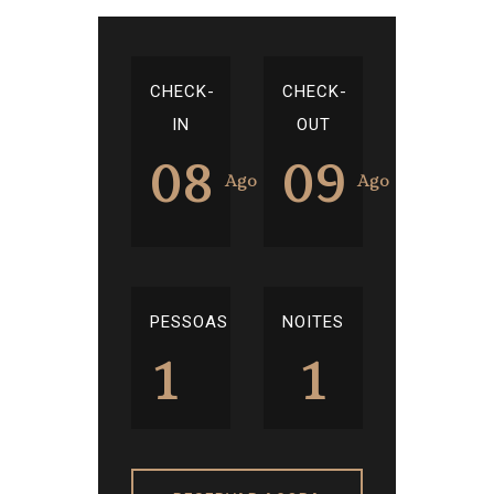
CHECK-
CHECK-
IN
OUT
08
09
Ago
Ago
PESSOAS
NOITES
1
1