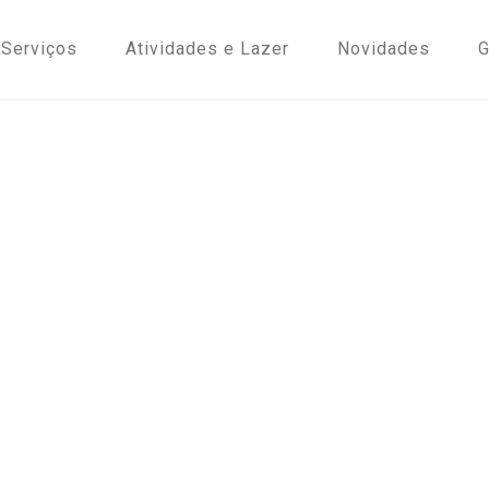
Serviços
Atividades e Lazer
Novidades
G
ATIVIDADES E
LAZER
ENCONTRE EXPERIÊNCIAS JUNTO À NOSSA CASA