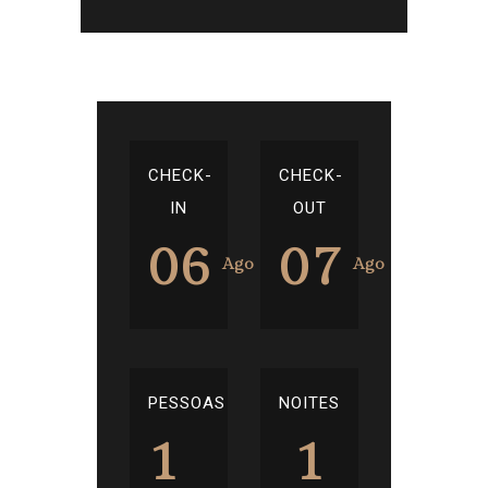
CHECK-
CHECK-
IN
OUT
06
07
Ago
Ago
PESSOAS
NOITES
1
1