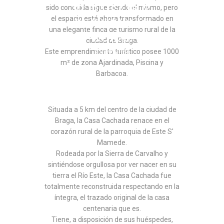
sido conocida sigue siendo el mismo, pero
EL PAISAJE Y
el espacio está ahora transformado en
EL TURISMO
una elegante finca de turismo rural de la
RURAL
ciudad de Braga.
Este emprendimiento turístico posee 1000
EXTERIOR
m² de zona Ajardinada, Piscina y
Barbacoa.
Situada a 5 km del centro de la ciudad de
Braga, la Casa Cachada renace en el
corazón rural de la parroquia de Este S'
Mamede.
Rodeada por la Sierra de Carvalho y
sintiéndose orgullosa por ver nacer en su
tierra el Río Este, la Casa Cachada fue
totalmente reconstruida respectando en la
íntegra, el trazado original de la casa
centenaria que es.
Tiene, a disposición de sus huéspedes,