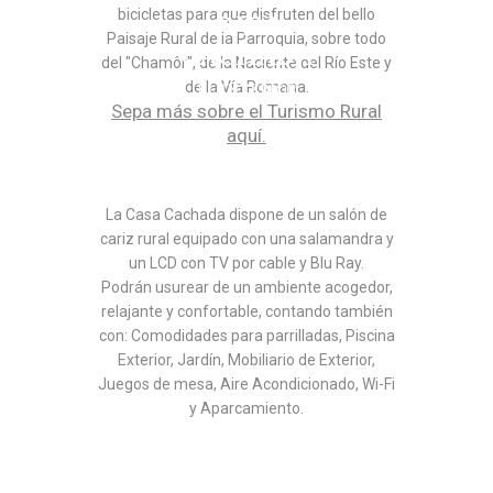
bicicletas para que disfruten del bello
CASA
Paisaje Rural de la Parroquia, sobre todo
CACHADA
del "Chamôr", de la Naciente del Río Este y
de la Vía Romana.
EL INTERIOR
Sepa más sobre el Turismo Rural
aquí.
La Casa Cachada dispone de un salón de
cariz rural equipado con una salamandra y
un LCD con TV por cable y Blu Ray.
Podrán usurear de un ambiente acogedor,
relajante y confortable, contando también
con: Comodidades para parrilladas, Piscina
Exterior, Jardín, Mobiliario de Exterior,
Juegos de mesa, Aire Acondicionado, Wi-Fi
y Aparcamiento.